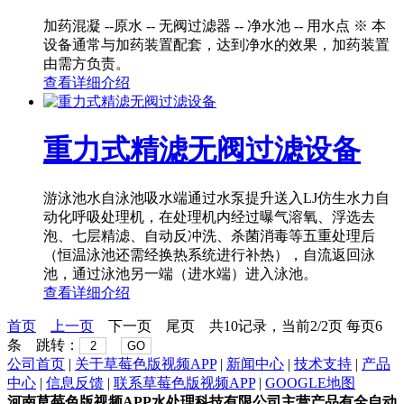
加药混凝 --原水 -- 无阀过滤器 -- 净水池 -- 用水点 ※ 本
设备通常与加药装置配套，达到净水的效果，加药装置
由需方负责。
查看详细介绍
重力式精滤无阀过滤设备
游泳池水自泳池吸水端通过水泵提升送入LJ仿生水力自
动化呼吸处理机，在处理机内经过曝气溶氧、浮选去
泡、七层精滤、自动反冲洗、杀菌消毒等五重处理后
（恒温泳池还需经换热系统进行补热），自流返回泳
池，通过泳池另一端（进水端）进入泳池。
查看详细介绍
首页
上一页
下一页
尾页
共10记录，当前2/2页 每页6
条 跳转：
GO
公司首页
|
关于草莓色版视频APP
|
新闻中心
|
技术支持
|
产品
中心
|
信息反馈
|
联系草莓色版视频APP
|
GOOGLE地图
河南草莓色版视频APP水处理科技有限公司主营产品有全自动