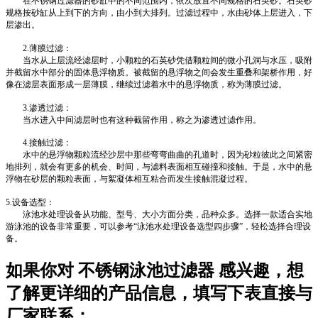
在不锈钢过滤器的砂缸中的不同范围内，依次放置不同规格的石英砂。石英砂
规格按砂缸从上到下的方向，由小到大排列。过滤过程中，水由砂体上层进入，下
层渗出。
2.薄膜过滤：
当水从上层流经滤层时，小颗粒的石英砂凭借颗粒间的微小孔洞与水压，吸附
并截留水中部分的固体悬浮物质。被截留的悬浮物之间会发生重叠和架桥作用，好
像在滤层表面形成一层薄膜，继续过滤着水中的悬浮物质，称为薄膜过滤。
3.渗透过滤：
当水进入中间滤层时也有这种截留作用，称之为渗透过滤作用。
4.接触过滤：
水中的悬浮物颗粒流经沙层中那些弯弯曲曲的孔道时，因为砂粒彼此之间紧密
地排列，就会有更多的机会、时间，与滤料表面相互碰撞和接触。于是，水中的悬
浮物在砂层的颗粒表面，与絮凝体相互粘合而发生接触混凝过程。
5.设备选型：
泳池水处理设备从功能、型号、大小方面分类，品种众多。选择一款适合实地
游泳池的设备非常重要，可以参考“泳池水处理设备选型四步骤”，轻松选择合理设
备。
如果你对
不锈钢泳池过滤器
感兴趣，想
了解更详细的产品信息，填写下表直接与
厂家联系：