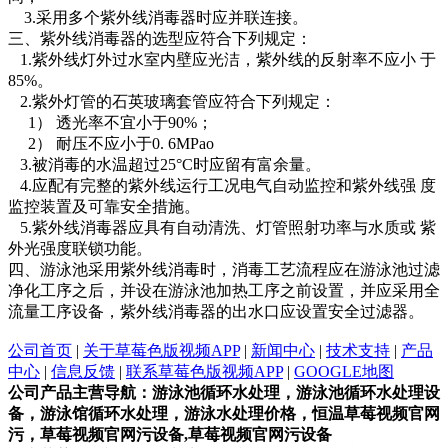
3.采用多个紫外线消毒器时应并联连接。
三、紫外线消毒器的选型应符合下列规定：
1.紫外线灯外过水室内壁应光洁，紫外线的反射率不应小 于
85%。
2.紫外灯管的石英玻璃套管应符合下列规定：
1）
透光率不宜小于90%；
2）
耐压不应小于0. 6MPao
3.被消毒的水温超过25°C时应留有富余量。
4.应配有完整的紫外线运行工况电气自动监控和紫外线强 度
监控装置及可靠安全措施。
5.紫外线消毒器应具有自动清洗、灯管照射功率与水质或 紫
外光强度联锁功能。
四、游泳池采用紫外线消毒时，消毒工艺流程应在游泳池过滤
净化工序之后，并设在游泳池加热工序之前设置，并应采用全
流量工序设备，紫外线消毒器的出水口应设置安全过滤器。
公司首页
|
关于草莓色版视频APP
|
新闻中心
|
技术支持
|
产品
中心
|
信息反馈
|
联系草莓色版视频APP
|
GOOGLE地图
公司产品主营导航：游泳池循环水处理，游泳池循环水处理设
备，游泳馆循环水处理，游泳水处理价格，恒温草莓视频官网
污，草莓视频官网污设备,草莓视频官网污设备