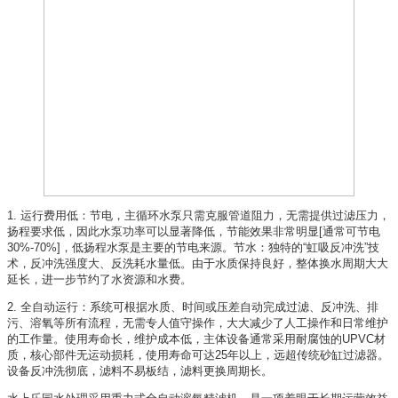
1. 运行费用低：节电，主循环水泵只需克服管道阻力，无需提供过滤压力，
扬程要求低，因此水泵功率可以显著降低，节能效果非常明显[通常可节电
30%-70%]，低扬程水泵是主要的节电来源。节水：独特的“虹吸反冲洗”技
术，反冲洗强度大、反洗耗水量低。由于水质保持良好，整体换水周期大大
延长，进一步节约了水资源和水费。
2. 全自动运行：系统可根据水质、时间或压差自动完成过滤、反冲洗、排
污、溶氧等所有流程，无需专人值守操作，大大减少了人工操作和日常维护
的工作量。使用寿命长，维护成本低，主体设备通常采用耐腐蚀的UPVC材
质，核心部件无运动损耗，使用寿命可达25年以上，远超传统砂缸过滤器。
设备反冲洗彻底，滤料不易板结，滤料更换周期长。