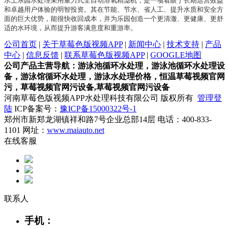
水上乐园水处理采用重力式全自动溶氧精滤机，是一项着眼于长期运营效益
和卓越用户体验的明智投资。其在节能、节水、省人工、提升水质和安全方
面的巨大优势，能很快收回成本，并为乐园创造一个更清澈、更健康、更舒
适的水环境，从而提升游客满意度和重游率。
公司首页
|
关于草莓色版视频APP
|
新闻中心
|
技术支持
|
产品
中心
|
信息反馈
|
联系草莓色版视频APP
|
GOOGLE地图
公司产品主营导航：游泳池循环水处理，游泳池循环水处理设
备，游泳馆循环水处理，游泳水处理价格，恒温草莓视频官网
污，草莓视频官网污设备,草莓视频官网污设备
河南草莓色版视频APP水处理科技有限公司 版权所有
管理登
陆
ICP备案号：
豫ICP备15000322号-1
郑州市新郑龙湖镇祥和路7号企业总部14层 电话：400-833-
1101 网址：
www.maiauto.net
在线客服
联系人
手机：