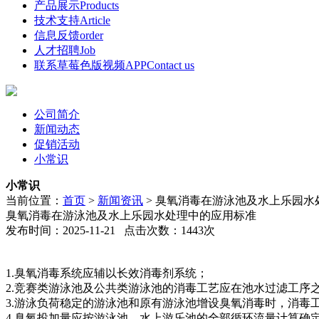
产品展示
Products
技术支持
Article
信息反馈
order
人才招聘
Job
联系草莓色版视频APP
Contact us
公司简介
新闻动态
促销活动
小常识
小常识
当前位置：
首页
>
新闻资讯
>
臭氧消毒在游泳池及水上乐园水
臭氧消毒在游泳池及水上乐园水处理中的应用标准
发布时间：2025-11-21 点击次数：1443次
1.臭氧消毒系统应辅以长效消毒剂系统；
2.竞赛类游泳池及公共类游泳池的消毒工艺应在池水过滤工序
3.游泳负荷稳定的游泳池和原有游泳池增设臭氧消毒时，消毒
4.臭氧投加量应按游泳池、水上游乐池的全部循环流量计算确