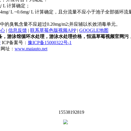
/ L 计算确定；
 L ~0.6mg/ L 计算确定，且分流量不应小于池子全部循环流量
中的臭氧含量不应超过0.20mg/m2;并应辅以长效消毒单元。
中心
|
信息反馈
|
联系草莓色版视频APP
|
GOOGLE地图
备，游泳馆循环水处理，游泳水处理价格，恒温草莓视频官网污，
陆
ICP备案号：
豫ICP备15000322号-1
1 网址：
www.maiauto.net
15538192819