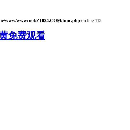
me/www/wwwroot/Z1024.COM/func.php
on line
115
频黄免费观看