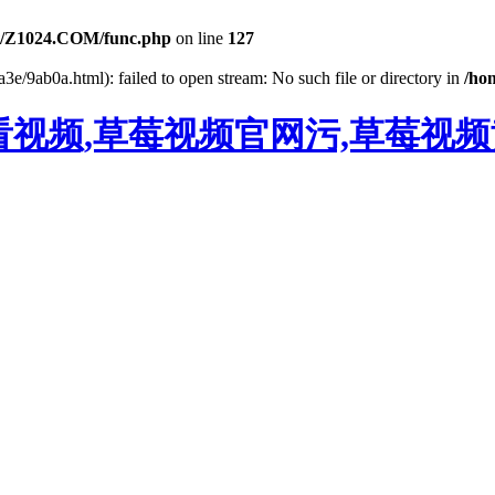
/Z1024.COM/func.php
on line
127
a3e/9ab0a.html): failed to open stream: No such file or directory in
/ho
看视频,草莓视频官网污,草莓视